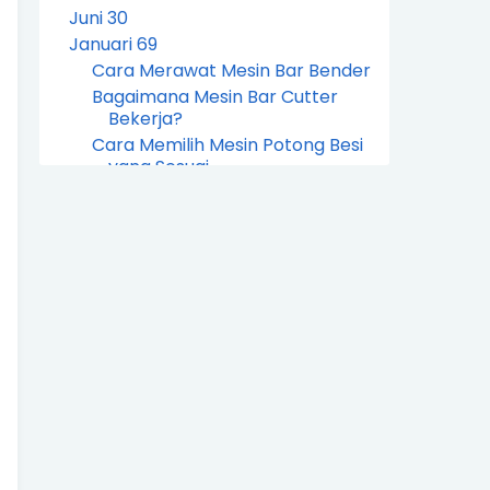
Juni
30
Januari
69
Cara Merawat Mesin Bar Bender
Bagaimana Mesin Bar Cutter
Bekerja?
Cara Memilih Mesin Potong Besi
yang Sesuai
Cara Menggunakan Tower
Crane: Panduan Praktis untu...
Perawatan dan Pemeliharaan
Alat Berat Crane
Manfaat Crane untuk
Peningkatan Produktivitas di I...
Daftar Harga Crane
Tips Pemilihan Jenis Crane Yang
Tepat
Perawatan dan Pemeliharaan
Mobil Crane
Jenis-jenis Sedot WC dan
Keuntungannya