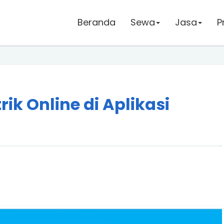
Beranda
Beranda
Sewa
Sewa
Jasa
Jasa
P
P
ik Online di Aplikasi