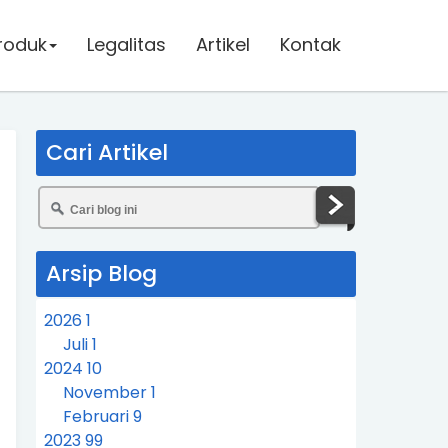
roduk
roduk
Legalitas
Legalitas
Artikel
Artikel
Kontak
Kontak
Cari Artikel
Arsip Blog
2026
1
Juli
1
2024
10
November
1
Februari
9
2023
99